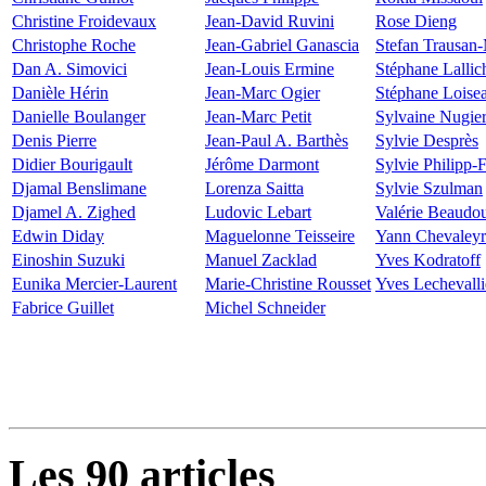
Christine Froidevaux
Jean-David Ruvini
Rose Dieng
Christophe Roche
Jean-Gabriel Ganascia
Stefan Trausan
Dan A. Simovici
Jean-Louis Ermine
Stéphane Lallic
Danièle Hérin
Jean-Marc Ogier
Stéphane Loise
Danielle Boulanger
Jean-Marc Petit
Sylvaine Nugie
Denis Pierre
Jean-Paul A. Barthès
Sylvie Desprès
Didier Bourigault
Jérôme Darmont
Sylvie Philipp-F
Djamal Benslimane
Lorenza Saitta
Sylvie Szulman
Djamel A. Zighed
Ludovic Lebart
Valérie Beaudo
Edwin Diday
Maguelonne Teisseire
Yann Chevaleyr
Einoshin Suzuki
Manuel Zacklad
Yves Kodratoff
Eunika Mercier-Laurent
Marie-Christine Rousset
Yves Lechevalli
Fabrice Guillet
Michel Schneider
Les 90 articles