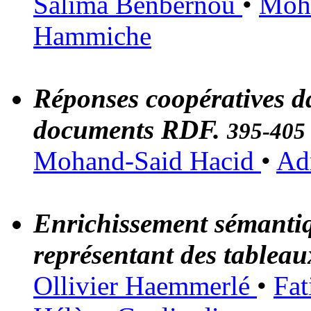
Salima Benbernou
•
Moh
Hammiche
Réponses coopératives da
documents RDF.
395-405
Mohand-Said Hacid
•
Ad
Enrichissement sémant
représentant des tablea
Ollivier Haemmerlé
•
Fat