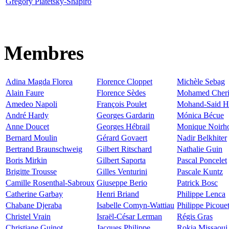
Gregory Piatetsky-Shapiro
Membres
Adina Magda Florea
Florence Cloppet
Michèle Sebag
Alain Faure
Florence Sèdes
Mohamed Cheri
Amedeo Napoli
François Poulet
Mohand-Said H
André Hardy
Georges Gardarin
Mónica Bécue
Anne Doucet
Georges Hébrail
Monique Noirh
Bernard Moulin
Gérard Govaert
Nadir Belkhiter
Bertrand Braunschweig
Gilbert Ritschard
Nathalie Guin
Boris Mirkin
Gilbert Saporta
Pascal Poncelet
Brigitte Trousse
Gilles Venturini
Pascale Kuntz
Camille Rosenthal-Sabroux
Giuseppe Berio
Patrick Bosc
Catherine Garbay
Henri Briand
Philippe Lenca
Chabane Djeraba
Isabelle Comyn-Wattiau
Philippe Picoue
Christel Vrain
Israël-César Lerman
Régis Gras
Christiane Guinot
Jacques Philippe
Rokia Missaoui