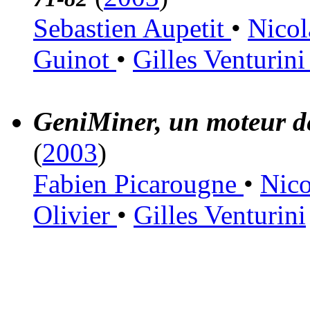
Sebastien Aupetit
•
Nico
Guinot
•
Gilles Venturin
GeniMiner, un moteur d
(
2003
)
Fabien Picarougne
•
Nic
Olivier
•
Gilles Venturini