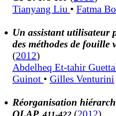
Tianyang Liu
•
Fatma Bo
Un assistant utilisateur 
des méthodes de fouille 
(
2012
)
Abdelheq Et-tahir Guett
Guinot
•
Gilles Venturini
Réorganisation hiérarch
OLAP.
(
2012
)
411-422