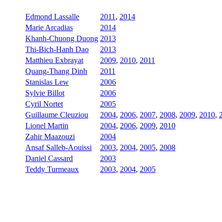
Edmond Lassalle
2011
,
2014
Marie Arcadias
2014
Khanh-Chuong Duong
2013
Thi-Bich-Hanh Dao
2013
Matthieu Exbrayat
2009
,
2010
,
2011
Quang-Thang Dinh
2011
Stanislas Lew
2006
Sylvie Billot
2006
Cyril Nortet
2005
Guillaume Cleuziou
2004
,
2006
,
2007
,
2008
,
2009
,
2010
,
Lionel Martin
2004
,
2006
,
2009
,
2010
Zahir Maazouzi
2004
Ansaf Salleb-Aouissi
2003
,
2004
,
2005
,
2008
Daniel Cassard
2003
Teddy Turmeaux
2003
,
2004
,
2005