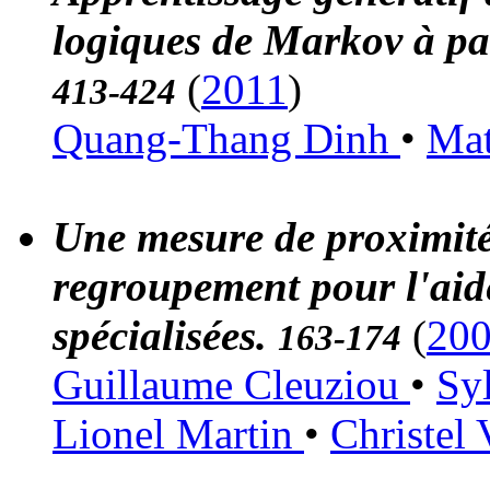
logiques de Markov à par
(
2011
)
413-424
Quang-Thang Dinh
•
Mat
Une mesure de proximité
regroupement pour l'aide
spécialisées.
(
20
163-174
Guillaume Cleuziou
•
Syl
Lionel Martin
•
Christel 