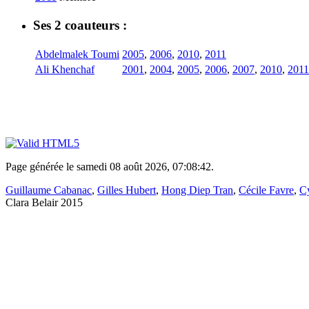
Ses 2 coauteurs :
Abdelmalek Toumi
2005
,
2006
,
2010
,
2011
Ali Khenchaf
2001
,
2004
,
2005
,
2006
,
2007
,
2010
,
2011
Page générée le samedi 08 août 2026, 07:08:42.
Guillaume Cabanac
,
Gilles Hubert
,
Hong Diep Tran
,
Cécile Favre
,
Cy
Clara Belair 2015