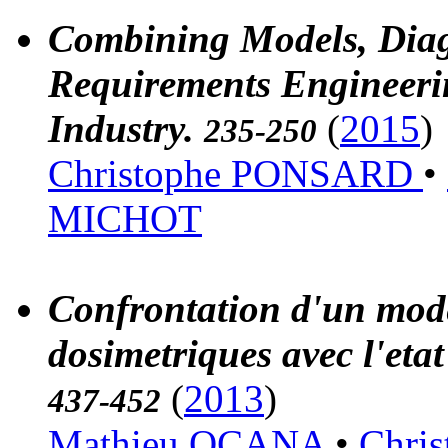
Combining Models, Diagr
Requirements Engineeri
Industry.
(
2015
)
235-250
Christophe PONSARD
•
MICHOT
Confrontation d'un mod
dosimetriques avec l'etat
(
2013
)
437-452
Mathieu OCANA
•
Chri