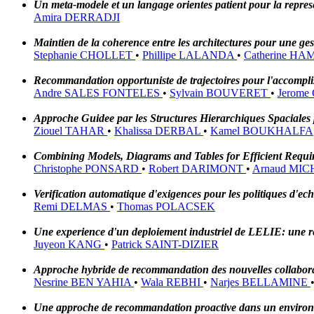
Un meta-modele et un langage orientes patient pour la represe
Amira DERRADJI
Maintien de la coherence entre les architectures pour une ge
Stephanie CHOLLET
•
Phillipe LALANDA
•
Catherine H
Recommandation opportuniste de trajectoires pour l'accompli
Andre SALES FONTELES
•
Sylvain BOUVERET
•
Jerome
Approche Guidee par les Structures Hierarchiques Spaciales
Ziouel TAHAR
•
Khalissa DERBAL
•
Kamel BOUKHALFA
Combining Models, Diagrams and Tables for Efficient Requi
Christophe PONSARD
•
Robert DARIMONT
•
Arnaud MI
Verification automatique d'exigences pour les politiques d'e
Remi DELMAS
•
Thomas POLACSEK
Une experience d'un deploiement industriel de LELIE: une rel
Juyeon KANG
•
Patrick SAINT-DIZIER
Approche hybride de recommandation des nouvelles collabor
Nesrine BEN YAHIA
•
Wala REBHI
•
Narjes BELLAMINE
Une approche de recommandation proactive dans un enviro