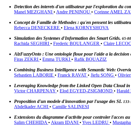
Detection des interets d'un utilisateur par l'exploration du 
Manel MEZGHANI
•
Andre PENINOU
•
Corinne AMEL Z
Concept de Famille de Methodes : qu'en pensent les utilisate
Rebecca DENECKERE
•
Elena KORNYSHOVA
Simulation des Systemes d'Information des Smart Grids.
65-8
Rachida SEGHIRI
•
Frederic BOULANGER
•
Claire LEC
AlzFuzzyOnto : Une ontologie floue pour l'aide a la decision
Firas ZEKRI
•
Emma TURKI
•
Rafik BOUAZIZ
Combining Business Intelligence with Semantic Web: Overv
Sebastien LABORIE
•
Franck RAVAT
•
Jiefu SONG
•
Olivie
Leveraging Knowledge from the Linked Open Data Cloud in t
Victor CHARPENAY
•
Elod EGYED-ZSIGMOND
•
Haral
Proposition d'un modele d'innovation par l'usage des SI.
133-
Abdelkader ACHI
•
Camille SALINESI
Extensions du diagramme d'activite pour controler l'acces au
Salim CHEHIDA
•
Akram IDANI
•
Yves LEDRU
•
Mustap