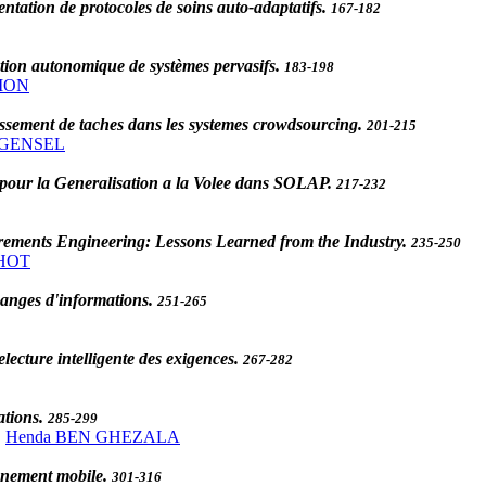
ntation de protocoles de soins auto-adaptatifs.
167-182
stion autonomique de systèmes pervasifs.
183-198
AMON
ssement de taches dans les systemes crowdsourcing.
201-215
 GENSEL
 pour la Generalisation a la Volee dans SOLAP.
217-232
rements Engineering: Lessons Learned from the Industry.
235-250
CHOT
changes d'informations.
251-265
ecture intelligente des exigences.
267-282
ations.
285-299
•
Henda BEN GHEZALA
nnement mobile.
301-316