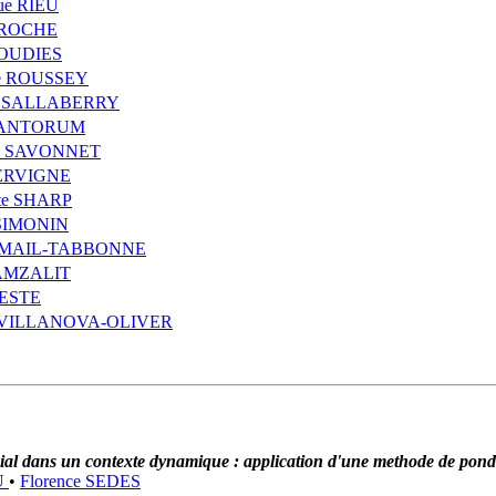
ue RIEU
u ROCHE
ROUDIES
ne ROUSSEY
an SALLABERRY
SANTORUM
te SAVONNET
SERVIGNE
tte SHARP
 SIMONIN
 SMAIL-TABBONNE
TAMZALIT
TESTE
e VILLANOVA-OLIVER
social dans un contexte dynamique : application d'une methode de pon
U
•
Florence SEDES