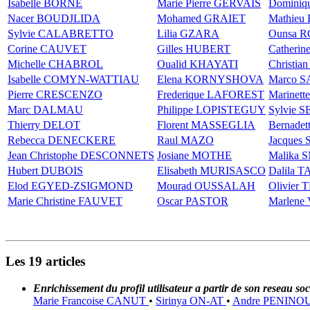
Isabelle BORNE
Marie Pierre GERVAIS
Dominiq
Nacer BOUDJLIDA
Mohamed GRAIET
Mathie
Sylvie CALABRETTO
Lilia GZARA
Ounsa 
Corine CAUVET
Gilles HUBERT
Catheri
Michelle CHABROL
Oualid KHAYATI
Christi
Isabelle COMYN-WATTIAU
Elena KORNYSHOVA
Marco 
Pierre CRESCENZO
Frederique LAFOREST
Marinet
Marc DALMAU
Philippe LOPISTEGUY
Sylvie 
Thierry DELOT
Florent MASSEGLIA
Bernade
Rebecca DENECKERE
Raul MAZO
Jacques
Jean Christophe DESCONNETS
Josiane MOTHE
Malika
Hubert DUBOIS
Elisabeth MURISASCO
Dalila 
Elod EGYED-ZSIGMOND
Mourad OUSSALAH
Olivier 
Marie Christine FAUVET
Oscar PASTOR
Marlen
Les 19 articles
Enrichissement du profil utilisateur a partir de son reseau 
Marie Francoise CANUT
•
Sirinya ON-AT
•
Andre PENINO