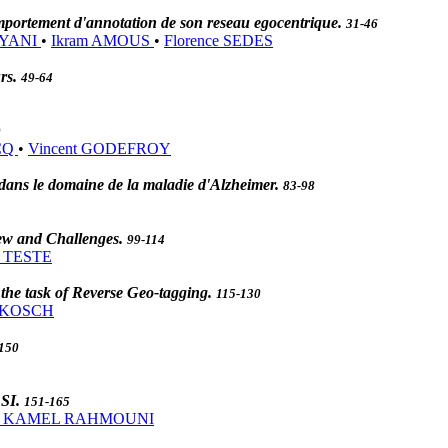
comportement d'annotation de son reseau egocentrique.
31-46
AYANI
•
Ikram AMOUS
•
Florence SEDES
urs.
49-64
0
OCQ
•
Vincent GODEFROY
 dans le domaine de la maladie d'Alzheimer.
83-98
iew and Challenges.
99-114
r TESTE
he task of Reverse Geo-tagging.
115-130
d KOSCH
150
 SI.
151-165
ha KAMEL RAHMOUNI