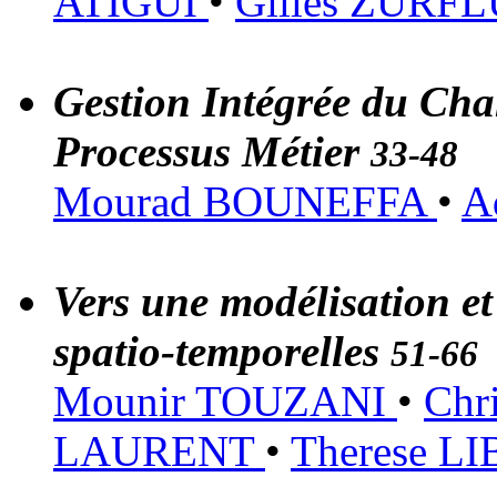
ATIGUI
•
Gilles ZURF
Gestion Intégrée du Ch
Processus Métier
33-48
Mourad BOUNEFFA
•
A
Vers une modélisation et
spatio-temporelles
51-66
Mounir TOUZANI
•
Chr
LAURENT
•
Therese 