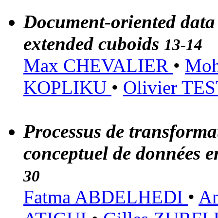
Document-oriented data
extended cuboids
13-14
Max CHEVALIER
•
Mo
KOPLIKU
•
Olivier TE
Processus de transform
conceptuel de données 
30
Fatma ABDELHEDI
•
A