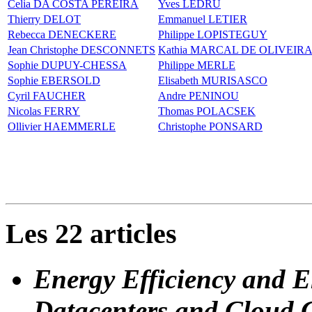
Celia DA COSTA PEREIRA
Yves LEDRU
Thierry DELOT
Emmanuel LETIER
Rebecca DENECKERE
Philippe LOPISTEGUY
Jean Christophe DESCONNETS
Kathia MARCAL DE OLIVEIR
Sophie DUPUY-CHESSA
Philippe MERLE
Sophie EBERSOLD
Elisabeth MURISASCO
Cyril FAUCHER
Andre PENINOU
Nicolas FERRY
Thomas POLACSEK
Ollivier HAEMMERLE
Christophe PONSARD
Les 22 articles
Energy Efficiency and E
Datacenters and Cloud