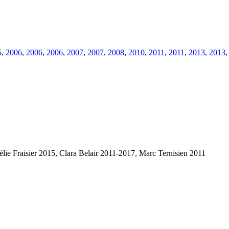
5
,
2006
,
2006
,
2006
,
2007
,
2007
,
2008
,
2010
,
2011
,
2011
,
2013
,
2013
lie Fraisier 2015, Clara Belair 2011-2017, Marc Ternisien 2011