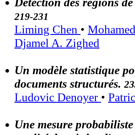
Détection des régions de
219-231
Liming Chen
•
Mohame
Djamel A. Zighed
Un modèle statistique pou
documents structurés.
23
Ludovic Denoyer
•
Patri
Une mesure probabiliste 