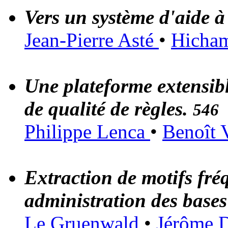
Vers un système d'aide à
Jean-Pierre Asté
•
Hicham
Une plateforme extensibl
de qualité de règles.
546
Philippe Lenca
•
Benoît 
Extraction de motifs fré
administration des base
Le Gruenwald
•
Jérôme 