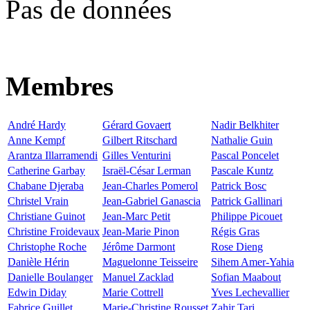
Pas de données
Membres
André Hardy
Gérard Govaert
Nadir Belkhiter
Anne Kempf
Gilbert Ritschard
Nathalie Guin
Arantza Illarramendi
Gilles Venturini
Pascal Poncelet
Catherine Garbay
Israël-César Lerman
Pascale Kuntz
Chabane Djeraba
Jean-Charles Pomerol
Patrick Bosc
Christel Vrain
Jean-Gabriel Ganascia
Patrick Gallinari
Christiane Guinot
Jean-Marc Petit
Philippe Picouet
Christine Froidevaux
Jean-Marie Pinon
Régis Gras
Christophe Roche
Jérôme Darmont
Rose Dieng
Danièle Hérin
Maguelonne Teisseire
Sihem Amer-Yahia
Danielle Boulanger
Manuel Zacklad
Sofian Maabout
Edwin Diday
Marie Cottrell
Yves Lechevallier
Fabrice Guillet
Marie-Christine Rousset
Zahir Tari