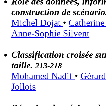
Rôle des données, infor
construction de scénari
Michel Dojat
•
Catherin
Anne-Sophie Silvent
Classification croisée s
taille.
213-218
Mohamed Nadif
•
Gérar
Jollois