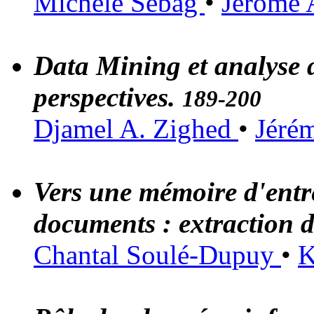
Michèle Sebag
•
Jérôme
Data Mining et analyse d
perspectives.
189-200
Djamel A. Zighed
•
Jéré
Vers une mémoire d'entre
documents : extraction d
Chantal Soulé-Dupuy
•
K