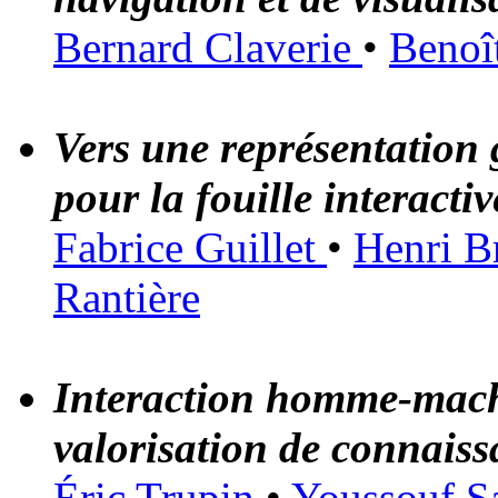
Bernard Claverie
•
Benoî
Vers une représentation g
pour la fouille interacti
Fabrice Guillet
•
Henri B
Rantière
Interaction homme-machi
valorisation de connaiss
Éric Trupin
•
Youssouf S