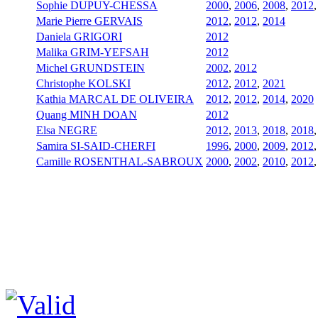
Sophie DUPUY-CHESSA
2000
,
2006
,
2008
,
2012
Marie Pierre GERVAIS
2012
,
2012
,
2014
Daniela GRIGORI
2012
Malika GRIM-YEFSAH
2012
Michel GRUNDSTEIN
2002
,
2012
Christophe KOLSKI
2012
,
2012
,
2021
Kathia MARCAL DE OLIVEIRA
2012
,
2012
,
2014
,
2020
Quang MINH DOAN
2012
Elsa NEGRE
2012
,
2013
,
2018
,
2018
Samira SI-SAID-CHERFI
1996
,
2000
,
2009
,
2012
Camille ROSENTHAL-SABROUX
2000
,
2002
,
2010
,
2012