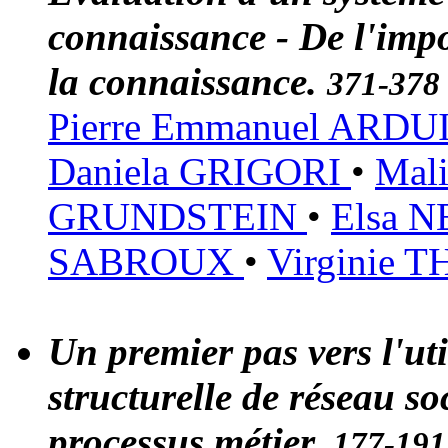
connaissance - De l'impo
la connaissance.
371-378
Pierre Emmanuel ARD
Daniela GRIGORI
•
Mal
GRUNDSTEIN
•
Elsa 
SABROUX
•
Virginie
Un premier pas vers l'ut
structurelle de réseau so
processus métier.
177-191