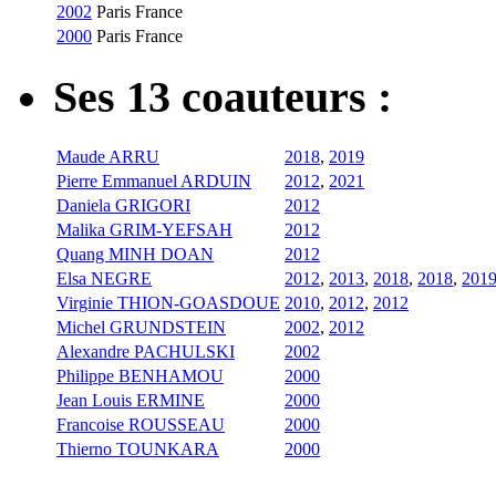
2002
Paris
France
2000
Paris
France
Ses 13 coauteurs :
Maude ARRU
2018
,
2019
Pierre Emmanuel ARDUIN
2012
,
2021
Daniela GRIGORI
2012
Malika GRIM-YEFSAH
2012
Quang MINH DOAN
2012
Elsa NEGRE
2012
,
2013
,
2018
,
2018
,
201
Virginie THION-GOASDOUE
2010
,
2012
,
2012
Michel GRUNDSTEIN
2002
,
2012
Alexandre PACHULSKI
2002
Philippe BENHAMOU
2000
Jean Louis ERMINE
2000
Francoise ROUSSEAU
2000
Thierno TOUNKARA
2000