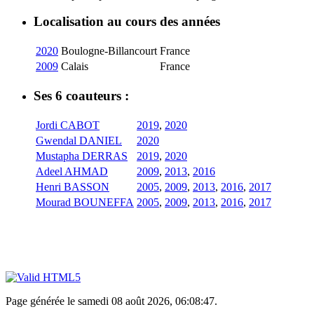
Localisation au cours des années
2020
Boulogne-Billancourt
France
2009
Calais
France
Ses 6 coauteurs :
Jordi CABOT
2019
,
2020
Gwendal DANIEL
2020
Mustapha DERRAS
2019
,
2020
Adeel AHMAD
2009
,
2013
,
2016
Henri BASSON
2005
,
2009
,
2013
,
2016
,
2017
Mourad BOUNEFFA
2005
,
2009
,
2013
,
2016
,
2017
Page générée le samedi 08 août 2026, 06:08:47.