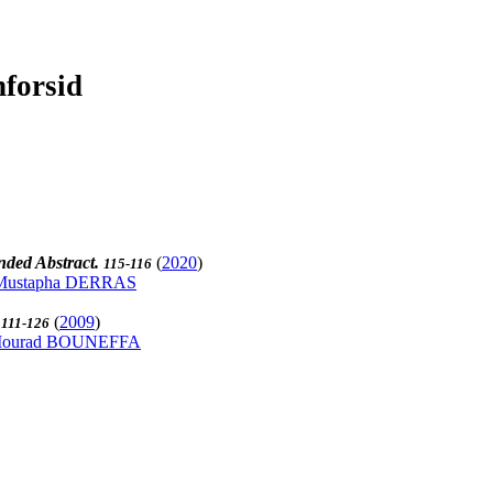
nforsid
nded Abstract.
(
2020
)
115-116
Mustapha DERRAS
l
(
2009
)
111-126
ourad BOUNEFFA