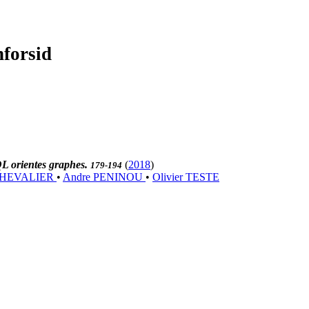
nforsid
QL orientes graphes.
(
2018
)
179-194
CHEVALIER
•
Andre PENINOU
•
Olivier TESTE