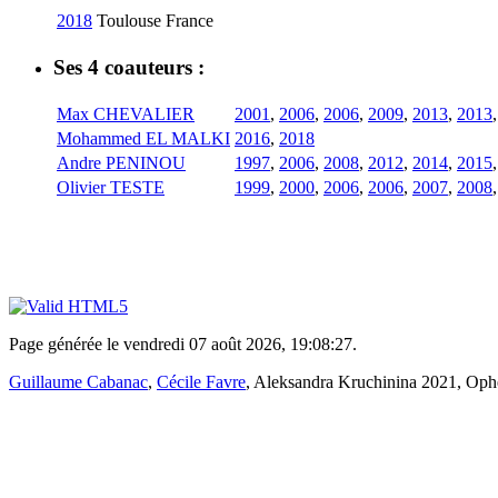
2018
Toulouse
France
Ses 4 coauteurs :
Max CHEVALIER
2001
,
2006
,
2006
,
2009
,
2013
,
2013
Mohammed EL MALKI
2016
,
2018
Andre PENINOU
1997
,
2006
,
2008
,
2012
,
2014
,
2015
Olivier TESTE
1999
,
2000
,
2006
,
2006
,
2007
,
2008
Page générée le vendredi 07 août 2026, 19:08:27.
Guillaume Cabanac
,
Cécile Favre
, Aleksandra Kruchinina 2021, Ophé