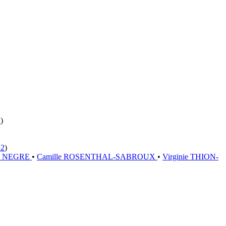
1
)
12
)
a NEGRE
•
Camille ROSENTHAL-SABROUX
•
Virginie THION-