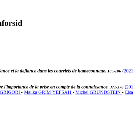
nforsid
fiance et la defiance dans les courriels de hameconnage.
(
202
105-106
e l'importance de la prise en compte de la connaissance.
(
20
371-378
a GRIGORI
•
Malika GRIM-YEFSAH
•
Michel GRUNDSTEIN
•
Els