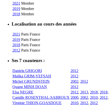
2021
Membre
2019
Membre
2018
Membre
Localisation au cours des années
2021
Paris
France
2019
Paris
France
2018
Paris
France
2012
Paris
France
Ses 7 coauteurs :
Daniela GRIGORI
2012
Malika GRIM-YEFSAH
2012
Michel GRUNDSTEIN
2002
,
2012
Quang MINH DOAN
2012
Elsa NEGRE
2012
,
2013
,
2018
,
2018
Camille ROSENTHAL-SABROUX
2000
,
2002
,
2010
,
2012
Virginie THION-GOASDOUE
2010
,
2012
,
2012