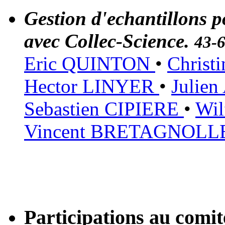
Gestion d'echantillons p
avec Collec-Science.
43-
Eric QUINTON
•
Chris
Hector LINYER
•
Julie
Sebastien CIPIERE
•
Wil
Vincent BRETAGNOLL
Participations au com