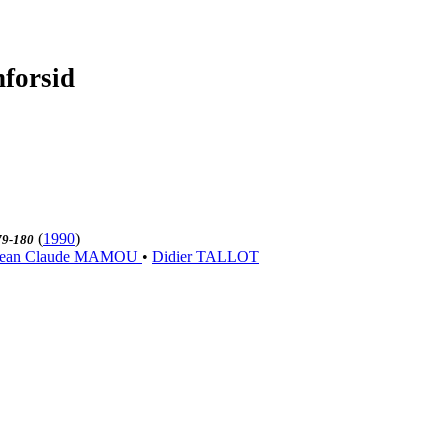
nforsid
(
1990
)
79-180
Jean Claude MAMOU
•
Didier TALLOT