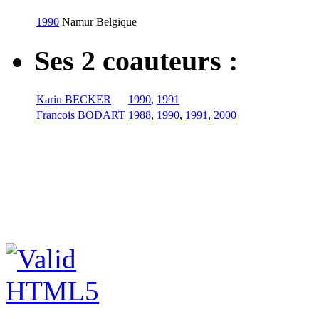
1990
Namur
Belgique
Ses 2 coauteurs :
Karin BECKER
1990
,
1991
Francois BODART
1988
,
1990
,
1991
,
2000