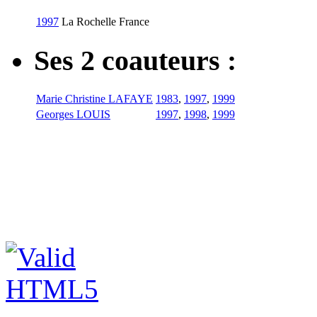
1997
La Rochelle
France
Ses 2 coauteurs :
Marie Christine LAFAYE
1983
,
1997
,
1999
Georges LOUIS
1997
,
1998
,
1999