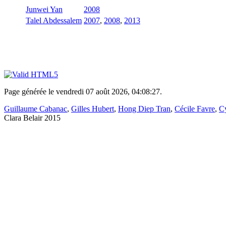
Junwei Yan
2008
Talel Abdessalem
2007
,
2008
,
2013
Page générée le vendredi 07 août 2026, 04:08:27.
Guillaume Cabanac
,
Gilles Hubert
,
Hong Diep Tran
,
Cécile Favre
,
Cy
Clara Belair 2015