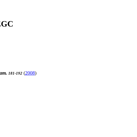
'EGC
eam.
(
2008
)
181-192