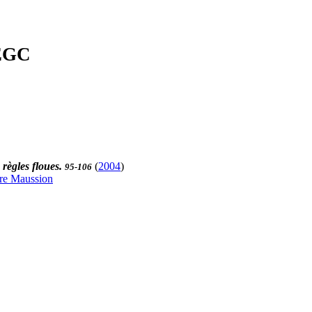
'EGC
règles floues.
(
2004
)
95-106
rre Maussion