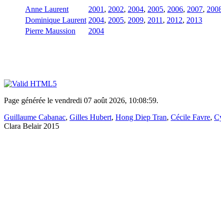
Anne Laurent
2001
,
2002
,
2004
,
2005
,
2006
,
2007
,
200
Dominique Laurent
2004
,
2005
,
2009
,
2011
,
2012
,
2013
Pierre Maussion
2004
Page générée le vendredi 07 août 2026, 10:08:59.
Guillaume Cabanac
,
Gilles Hubert
,
Hong Diep Tran
,
Cécile Favre
,
Cy
Clara Belair 2015