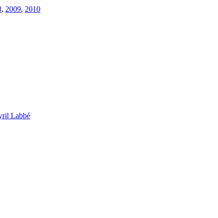
8
,
2009
,
2010
ril Labbé