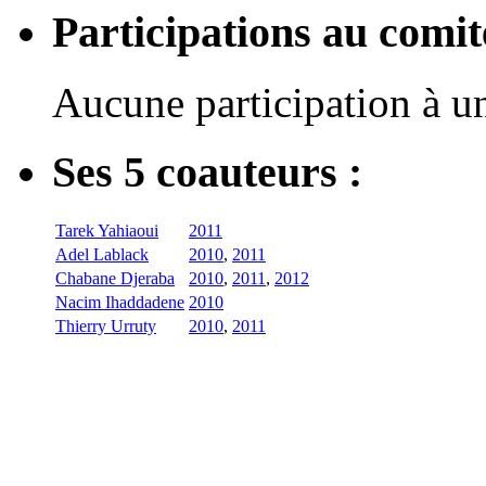
Participations au com
Aucune participation à 
Ses 5 coauteurs :
Tarek Yahiaoui
2011
Adel Lablack
2010
,
2011
Chabane Djeraba
2010
,
2011
,
2012
Nacim Ihaddadene
2010
Thierry Urruty
2010
,
2011