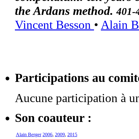
the Ardans method.
401-
Vincent Besson
•
Alain B
Participations au com
Aucune participation à 
Son coauteur :
Alain Berger
2006
,
2009
,
2015