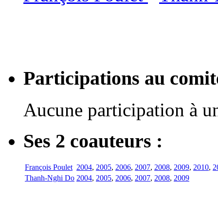
Participations au com
Aucune participation à 
Ses 2 coauteurs :
François Poulet
2004
,
2005
,
2006
,
2007
,
2008
,
2009
,
2010
,
2
Thanh-Nghi Do
2004
,
2005
,
2006
,
2007
,
2008
,
2009