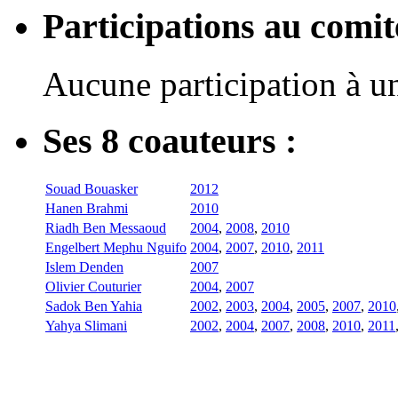
Participations au com
Aucune participation à 
Ses 8 coauteurs :
Souad Bouasker
2012
Hanen Brahmi
2010
Riadh Ben Messaoud
2004
,
2008
,
2010
Engelbert Mephu Nguifo
2004
,
2007
,
2010
,
2011
Islem Denden
2007
Olivier Couturier
2004
,
2007
Sadok Ben Yahia
2002
,
2003
,
2004
,
2005
,
2007
,
2010
Yahya Slimani
2002
,
2004
,
2007
,
2008
,
2010
,
2011