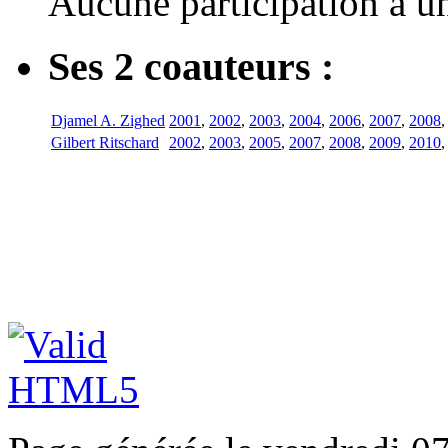
Aucune participation à 
Ses 2 coauteurs :
Djamel A. Zighed
2001
,
2002
,
2003
,
2004
,
2006
,
2007
,
2008
Gilbert Ritschard
2002
,
2003
,
2005
,
2007
,
2008
,
2009
,
2010