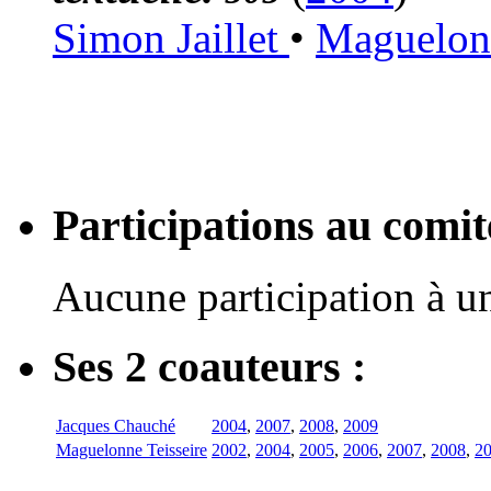
Simon Jaillet
•
Maguelonn
Participations au com
Aucune participation à 
Ses 2 coauteurs :
Jacques Chauché
2004
,
2007
,
2008
,
2009
Maguelonne Teisseire
2002
,
2004
,
2005
,
2006
,
2007
,
2008
,
2