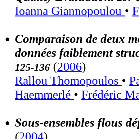
Ioanna Giannopoulou
•
F
Comparaison de deux mo
données faiblement struc
(
2006
)
125-136
Rallou Thomopoulos
•
P
Haemmerlé
•
Frédéric M
Sous-ensembles flous déf
(
2004
)