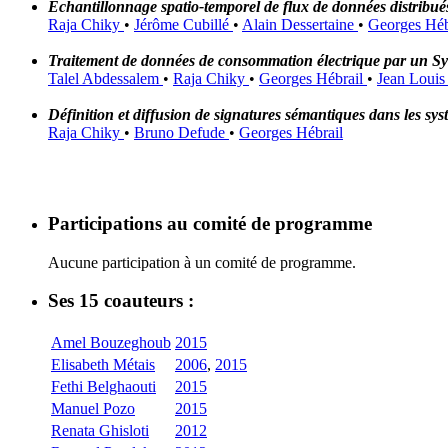
Échantillonnage spatio-temporel de flux de données distribué
Raja Chiky
•
Jérôme Cubillé
•
Alain Dessertaine
•
Georges Héb
Traitement de données de consommation électrique par un S
Talel Abdessalem
•
Raja Chiky
•
Georges Hébrail
•
Jean Louis 
Définition et diffusion de signatures sémantiques dans les sys
Raja Chiky
•
Bruno Defude
•
Georges Hébrail
Participations au comité de programme
Aucune participation à un comité de programme.
Ses 15 coauteurs :
Amel Bouzeghoub
2015
Elisabeth Métais
2006
,
2015
Fethi Belghaouti
2015
Manuel Pozo
2015
Renata Ghisloti
2012