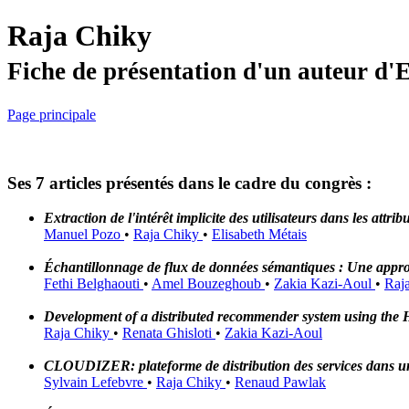
Raja Chiky
Fiche de présentation d'un auteur d
Page principale
Ses 7 articles présentés dans le cadre du congrès :
Extraction de l'intérêt implicite des utilisateurs dans les att
Manuel Pozo
•
Raja Chiky
•
Elisabeth Métais
Échantillonnage de flux de données sémantiques : Une appr
Fethi Belghaouti
•
Amel Bouzeghoub
•
Zakia Kazi-Aoul
•
Raj
Development of a distributed recommender system using th
Raja Chiky
•
Renata Ghisloti
•
Zakia Kazi-Aoul
CLOUDIZER: plateforme de distribution des services dans un
Sylvain Lefebvre
•
Raja Chiky
•
Renaud Pawlak