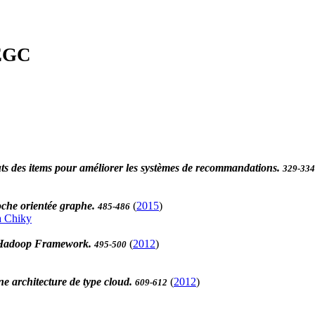
'EGC
ributs des items pour améliorer les systèmes de recommandations.
329-334
oche orientée graphe.
(
2015
)
485-486
a Chiky
e Hadoop Framework.
(
2012
)
495-500
e architecture de type cloud.
(
2012
)
609-612