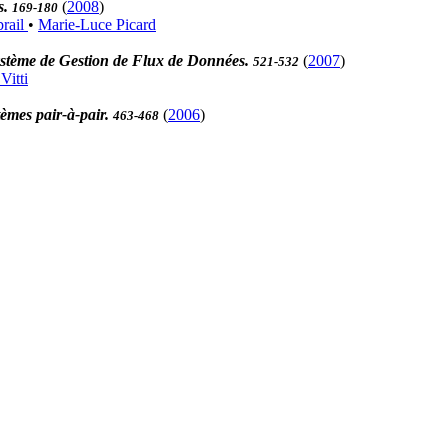
s.
(
2008
)
169-180
rail
•
Marie-Luce Picard
ystème de Gestion de Flux de Données.
(
2007
)
521-532
Vitti
tèmes pair-à-pair.
(
2006
)
463-468