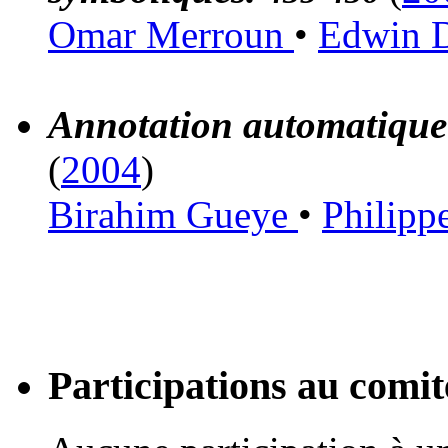
Omar Merroun
•
Edwin 
Annotation automatiqu
(
2004
)
Birahim Gueye
•
Philipp
Participations au com