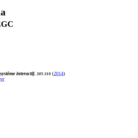
ia
'EGC
système interactif.
(
2014
)
305-310
er