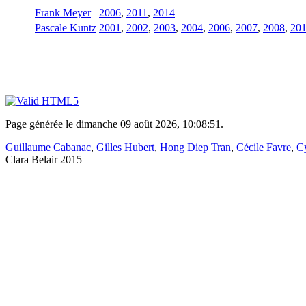
Frank Meyer
2006
,
2011
,
2014
Pascale Kuntz
2001
,
2002
,
2003
,
2004
,
2006
,
2007
,
2008
,
20
Page générée le dimanche 09 août 2026, 10:08:51.
Guillaume Cabanac
,
Gilles Hubert
,
Hong Diep Tran
,
Cécile Favre
,
Cy
Clara Belair 2015