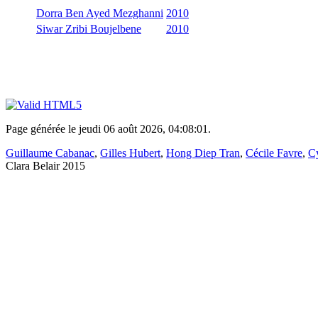
Dorra Ben Ayed Mezghanni
2010
Siwar Zribi Boujelbene
2010
Page générée le jeudi 06 août 2026, 04:08:01.
Guillaume Cabanac
,
Gilles Hubert
,
Hong Diep Tran
,
Cécile Favre
,
Cy
Clara Belair 2015