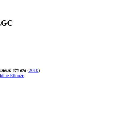
'EGC
cuteur.
(
2010
)
675-676
dine Ellouze