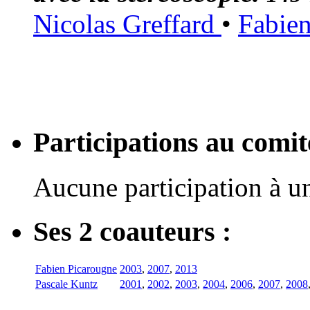
Nicolas Greffard
•
Fabie
Participations au com
Aucune participation à 
Ses 2 coauteurs :
Fabien Picarougne
2003
,
2007
,
2013
Pascale Kuntz
2001
,
2002
,
2003
,
2004
,
2006
,
2007
,
2008