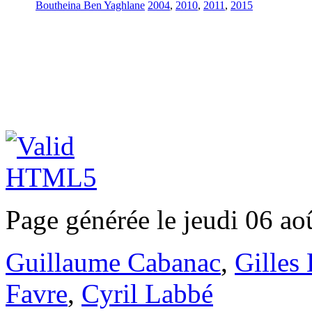
Boutheina Ben Yaghlane
2004
,
2010
,
2011
,
2015
Page générée le jeudi 06 ao
Guillaume Cabanac
,
Gilles
Favre
,
Cyril Labbé