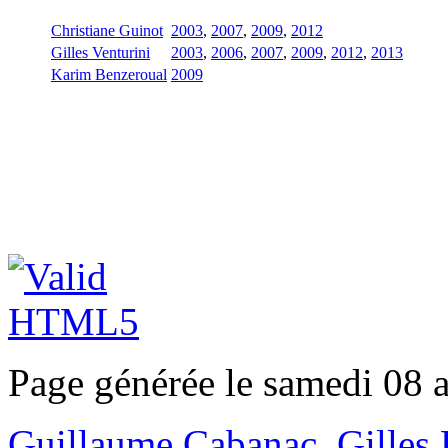
Christiane Guinot
2003
,
2007
,
2009
,
2012
Gilles Venturini
2003
,
2006
,
2007
,
2009
,
2012
,
2013
Karim Benzeroual
2009
Page générée le samedi 08 
Guillaume Cabanac
,
Gilles