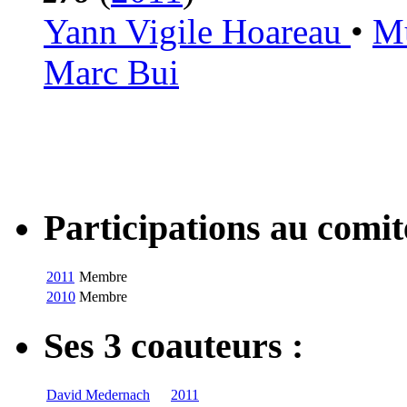
Yann Vigile Hoareau
•
Mu
Marc Bui
Participations au com
2011
Membre
2010
Membre
Ses 3 coauteurs :
David Medernach
2011