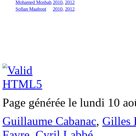
Mohamed Mosbah
2010
,
2012
Sofian Maabout
2010
,
2012
Page générée le lundi 10 ao
Guillaume Cabanac
,
Gilles
Favre
,
Cyril Labbé