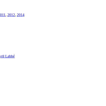
011
,
2012
,
2014
ril Labbé