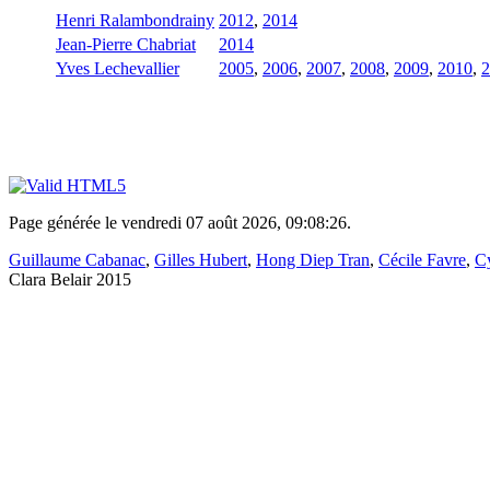
Henri Ralambondrainy
2012
,
2014
Jean-Pierre Chabriat
2014
Yves Lechevallier
2005
,
2006
,
2007
,
2008
,
2009
,
2010
,
2
Page générée le vendredi 07 août 2026, 09:08:26.
Guillaume Cabanac
,
Gilles Hubert
,
Hong Diep Tran
,
Cécile Favre
,
Cy
Clara Belair 2015