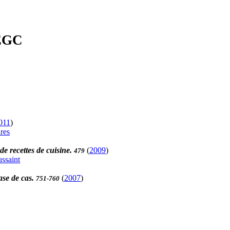
'EGC
011
)
res
de recettes de cuisine.
(
2009
)
479
ssaint
ase de cas.
(
2007
)
751-760