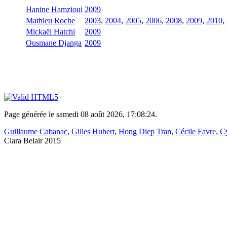
Hanine Hamzioui
2009
Mathieu Roche
2003
,
2004
,
2005
,
2006
,
2008
,
2009
,
2010
,
Mickaël Hatchi
2009
Ousmane Djanga
2009
Page générée le samedi 08 août 2026, 17:08:24.
Guillaume Cabanac
,
Gilles Hubert
,
Hong Diep Tran
,
Cécile Favre
,
Cy
Clara Belair 2015