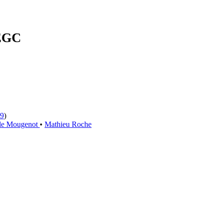
'EGC
9
)
lle Mougenot
•
Mathieu Roche