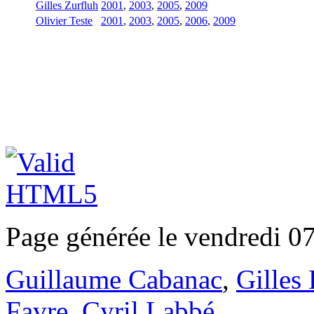
Gilles Zurfluh
2001
,
2003
,
2005
,
2009
Olivier Teste
2001
,
2003
,
2005
,
2006
,
2009
Page générée le vendredi 0
Guillaume Cabanac
,
Gilles
Favre
,
Cyril Labbé