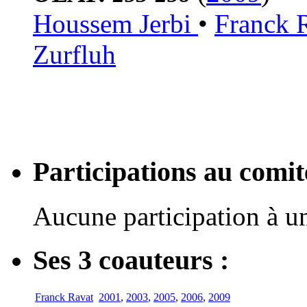
Houssem Jerbi
•
Franck 
Zurfluh
Participations au com
Aucune participation à 
Ses 3 coauteurs :
Franck Ravat
2001
,
2003
,
2005
,
2006
,
2009