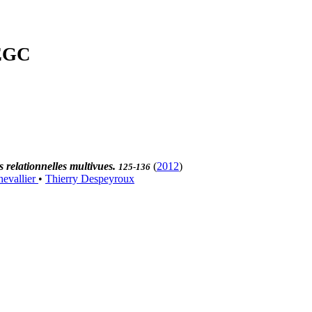
'EGC
 relationnelles multivues.
(
2012
)
125-136
evallier
•
Thierry Despeyroux