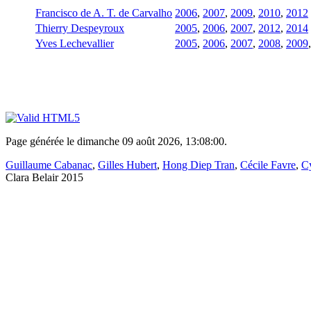
Francisco de A. T. de Carvalho
2006
,
2007
,
2009
,
2010
,
2012
Thierry Despeyroux
2005
,
2006
,
2007
,
2012
,
2014
Yves Lechevallier
2005
,
2006
,
2007
,
2008
,
2009
Page générée le dimanche 09 août 2026, 13:08:00.
Guillaume Cabanac
,
Gilles Hubert
,
Hong Diep Tran
,
Cécile Favre
,
Cy
Clara Belair 2015