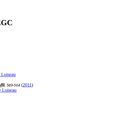
'EGC
 Loiseau
fil.
(
2011
)
503-514
e Loiseau