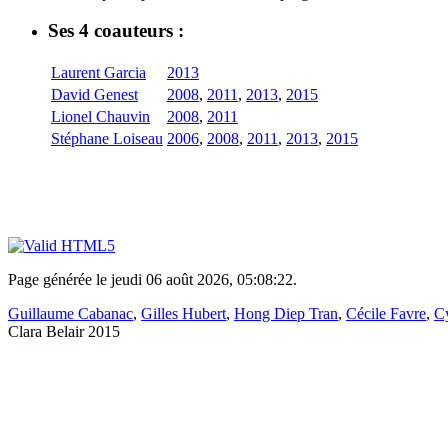
Ses 4 coauteurs :
Laurent Garcia
2013
David Genest
2008
,
2011
,
2013
,
2015
Lionel Chauvin
2008
,
2011
Stéphane Loiseau
2006
,
2008
,
2011
,
2013
,
2015
Page générée le jeudi 06 août 2026, 05:08:22.
Guillaume Cabanac
,
Gilles Hubert
,
Hong Diep Tran
,
Cécile Favre
,
Cy
Clara Belair 2015