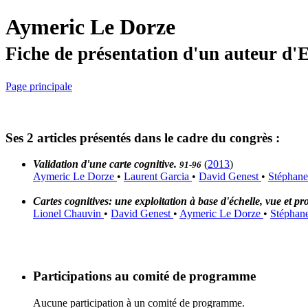
Aymeric Le Dorze
Fiche de présentation d'un auteur d
Page principale
Ses 2 articles présentés dans le cadre du congrès :
Validation d'une carte cognitive.
(
2013
)
91-96
Aymeric Le Dorze
•
Laurent Garcia
•
David Genest
•
Stéphane
Cartes cognitives: une exploitation à base d'échelle, vue et pro
Lionel Chauvin
•
David Genest
•
Aymeric Le Dorze
•
Stéphan
Participations au comité de programme
Aucune participation à un comité de programme.