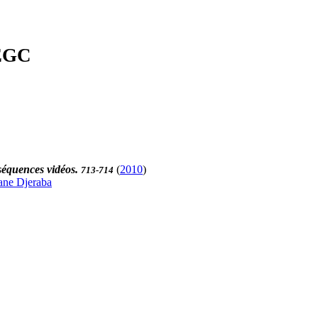
'EGC
 séquences vidéos.
(
2010
)
713-714
ne Djeraba