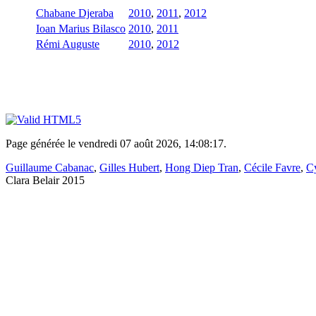
Chabane Djeraba
2010
,
2011
,
2012
Ioan Marius Bilasco
2010
,
2011
Rémi Auguste
2010
,
2012
Page générée le vendredi 07 août 2026, 14:08:17.
Guillaume Cabanac
,
Gilles Hubert
,
Hong Diep Tran
,
Cécile Favre
,
Cy
Clara Belair 2015