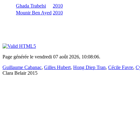
Ghada Trabelsi
2010
Mounir Ben Ayed
2010
Page générée le vendredi 07 août 2026, 10:08:06.
Guillaume Cabanac
,
Gilles Hubert
,
Hong Diep Tran
,
Cécile Favre
,
Cy
Clara Belair 2015