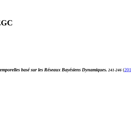
'EGC
 temporelles basé sur les Réseaux Bayésiens Dynamiques.
(
20
241-246